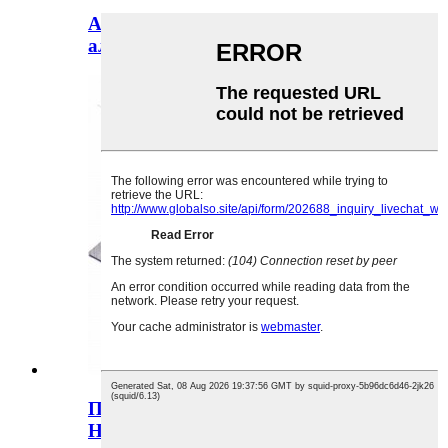
Архитектура Олук со перфориран
алуминиумски лим C...
Перфориран метален лим со мал
H...