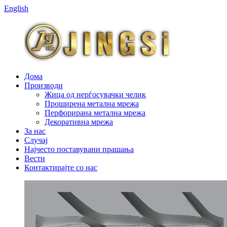
English
Дома
Производи
Жица од нерѓосувачки челик
Проширена метална мрежа
Перфорирана метална мрежа
Декоративна мрежа
За нас
Случај
Најчесто поставувани прашања
Вести
Контактирајте со нас