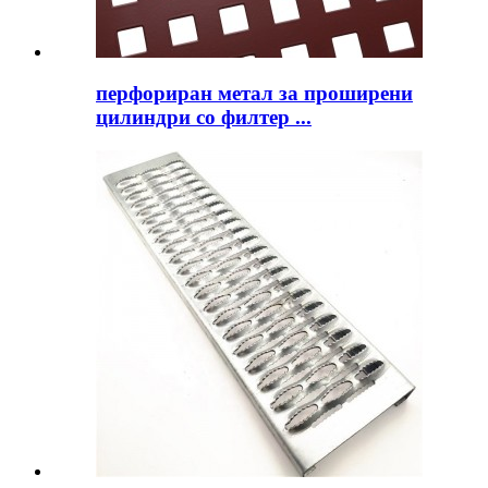
перфориран метал за проширени
цилиндри со филтер ...