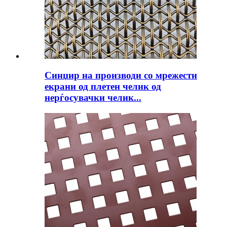
Синџир на производи со мрежести
екрани од плетен челик од
нерѓосувачки челик...