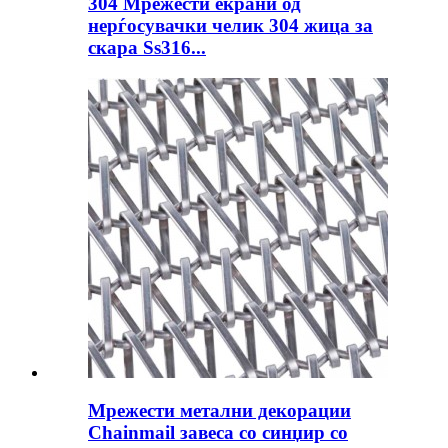
304 Мрежести екрани од
нерѓосувачки челик 304 жица за
скара Ss316...
Мрежести метални декорации
Chainmail завеса со синџир со