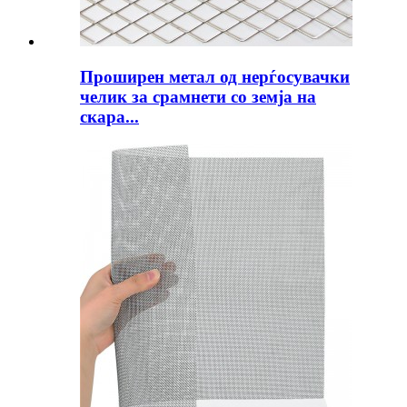
Проширен метал од нерѓосувачки
челик за срамнети со земја на
скара...