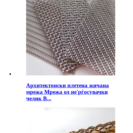
Архитектонски плетена жичана
мрежа Мрежа од не'рѓосувачки
челик В...