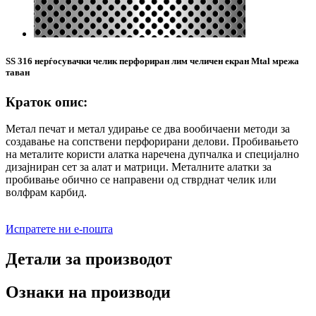
SS 316 нерѓосувачки челик перфориран лим челичен екран Mtal мрежа
таван
Краток опис:
Метал печат и метал удирање се два вообичаени методи за
создавање на сопствени перфорирани делови. Пробивањето
на металите користи алатка наречена дупчалка и специјално
дизајниран сет за алат и матрици. Металните алатки за
пробивање обично се направени од стврднат челик или
волфрам карбид.
Испратете ни е-пошта
Детали за производот
Ознаки на производи