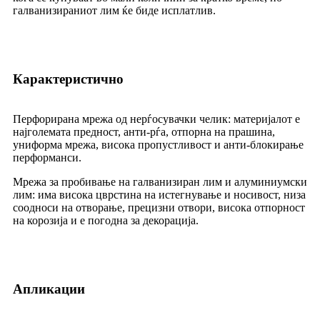
галванизираниот лим ќе биде исплатлив.
Карактеристично
Перфорирана мрежа од нерѓосувачки челик: материјалот е
најголемата предност, анти-рѓа, отпорна на прашина,
униформа мрежа, висока пропустливост и анти-блокирање
перформанси.
Мрежа за пробивање на галванизиран лим и алуминиумски
лим: има висока цврстина на истегнување и носивост, низа
соодноси на отворање, прецизни отвори, висока отпорност
на корозија и е погодна за декорација.
Апликации