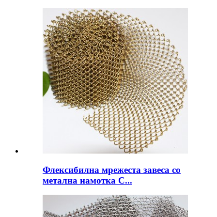
Флексибилна мрежеста завеса со
метална намотка C...