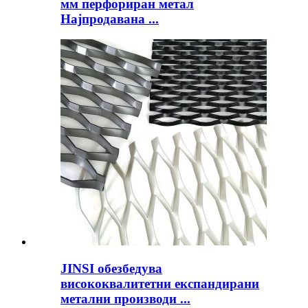
мм перфориран метал
Најпродавана ...
JINSI обезбедува
висококвалитетни експандирани
метални производи ...