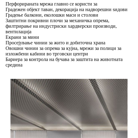
Перфорираната мрежа главно се користи за
Градежен објект таван, декорација на надворешни ѕидови
Градење балкони, еколошки маси и столови
Заштитни покривни плочи за механичка опрема,
филтрирање на индустриски хардверски производи,
вентилација
Екрани за мини
Просејување чинии за жито и добиточна храна
Овошни чинии за опрема за кујна, мрежи за полици за
изложбени кабини во трговски центри
Бариера за контрола на бучава за заштита на животната
средина