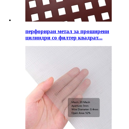
перфориран метал за проширени
цилиндри со филтер квадрат...