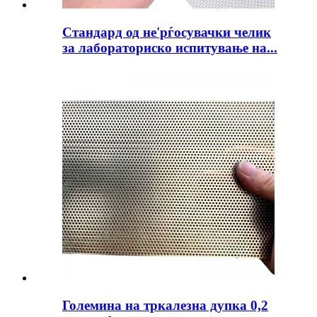
Стандард од не'рѓосувачки челик
за лабораториско испитување на...
Големина на тркалезна дупка 0,2