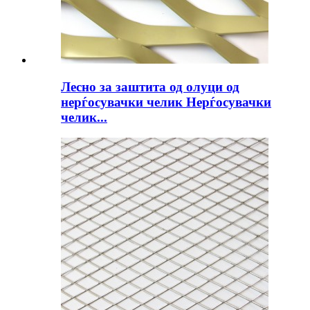
Лесно за заштита од олуци од
нерѓосувачки челик Нерѓосувачки
челик...