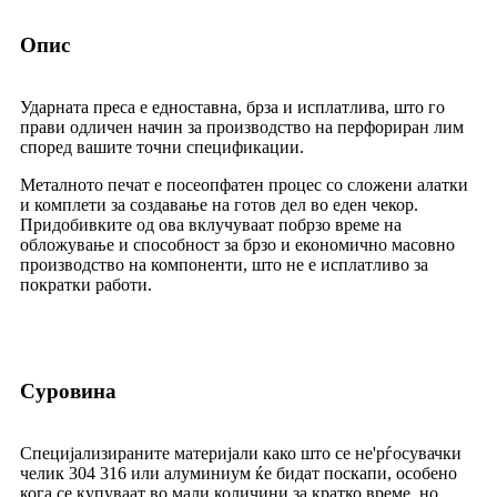
Опис
Ударната преса е едноставна, брза и исплатлива, што го
прави одличен начин за производство на перфориран лим
според вашите точни спецификации.
Металното печат е посеопфатен процес со сложени алатки
и комплети за создавање на готов дел во еден чекор.
Придобивките од ова вклучуваат побрзо време на
обложување и способност за брзо и економично масовно
производство на компоненти, што не е исплатливо за
пократки работи.
Суровина
Специјализираните материјали како што се не'рѓосувачки
челик 304 316 или алуминиум ќе бидат поскапи, особено
кога се купуваат во мали количини за кратко време, но