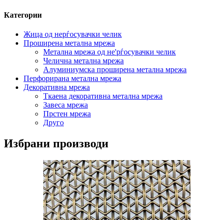
Категории
Жица од нерѓосувачки челик
Проширена метална мрежа
Метална мрежа од не'рѓосувачки челик
Челична метална мрежа
Алуминиумска проширена метална мрежа
Перфорирана метална мрежа
Декоративна мрежа
Ткаена декоративна метална мрежа
Завеса мрежа
Прстен мрежа
Друго
Избрани производи