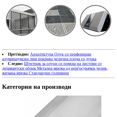
Претходно:
Архитектура Олук со перфориран
алуминиумски лим покрива челична плоча со дупка
Следно:
Штитник за олуци со помош на листови со
дијамантски облик Метална мрежа од нерѓосувачки челик,
жичана мрежа Стандардни големини
Категории на производи