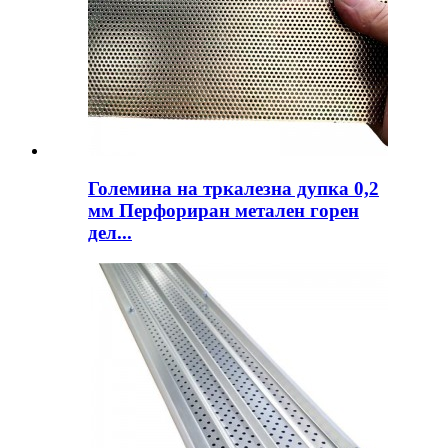
Големина на тркалезна дупка 0,2
мм Перфориран метален горен
дел...