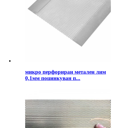
микро перфориран метален лим
0,1мм поцинкуван п...