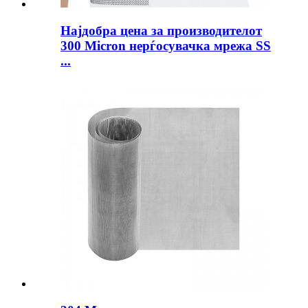
Најдобра цена за производителот
300 Micron нерѓосувачка мрежа SS
...