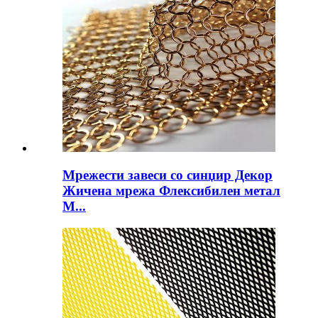
Мрежести завеси со синџир Декор
Жичена мрежа Флексибилен метал
М...